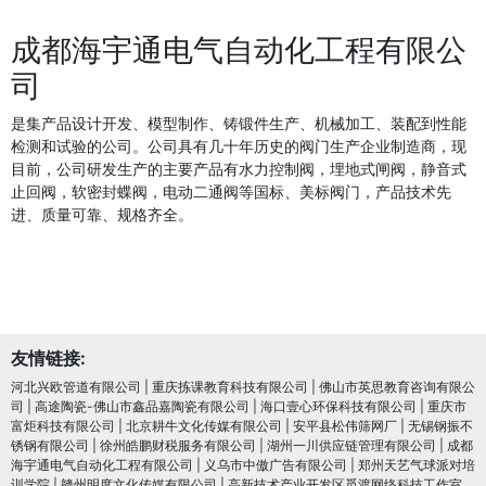
成都海宇通电气自动化工程有限公
司
是集产品设计开发、模型制作、铸锻件生产、机械加工、装配到性能
检测和试验的公司。公司具有几十年历史的阀门生产企业制造商，现
目前，公司研发生产的主要产品有水力控制阀，埋地式闸阀，静音式
止回阀，软密封蝶阀，电动二通阀等国标、美标阀门，产品技术先
进、质量可靠、规格齐全。
友情链接:
河北兴欧管道有限公司
|
重庆拣课教育科技有限公司
|
佛山市英思教育咨询有限公
司
|
高途陶瓷-佛山市鑫品嘉陶瓷有限公司
|
海口壹心环保科技有限公司
|
重庆市
富炬科技有限公司
|
北京耕牛文化传媒有限公司
|
安平县松伟筛网厂
|
无锡钢振不
锈钢有限公司
|
徐州皓鹏财税服务有限公司
|
湖州一川供应链管理有限公司
|
成都
海宇通电气自动化工程有限公司
|
义乌市中傲广告有限公司
|
郑州天艺气球派对培
训学院
|
赣州明度文化传媒有限公司
|
高新技术产业开发区觅渡网络科技工作室