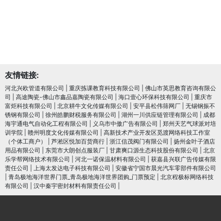
友情链接:
河北兴欧管道有限公司
|
重庆拣课教育科技有限公司
|
佛山市英思教育咨询有限公
司
|
高途陶瓷-佛山市鑫品嘉陶瓷有限公司
|
海口壹心环保科技有限公司
|
重庆市
富炬科技有限公司
|
北京耕牛文化传媒有限公司
|
安平县松伟筛网厂
|
无锡钢振不
锈钢有限公司
|
徐州皓鹏财税服务有限公司
|
湖州一川供应链管理有限公司
|
成都
海宇通电气自动化工程有限公司
|
义乌市中傲广告有限公司
|
郑州天艺气球派对培
训学院
|
赣州明度文化传媒有限公司
|
高新技术产业开发区觅渡网络科技工作室
（个体工商户）
|
芦淞区悦加百货商行
|
浙江信茂阀门有限公司
|
扬州金叶子酒店
用品有限公司
|
东莞市大朗创点服装厂
|
甘肃爽口源生态科技股份有限公司
|
北京
乐学帮网络技术有限公司
|
河北一诺保温材料有限公司
|
获嘉县兴联广告传媒有限
责任公司
|
上海太发达电子科技有限公司
|
安徽省宁国市晨光汽车零部件有限公司
|
青岛极地海洋世界门票_青岛极地海洋世界团购_门票预定
|
北京程极标网络科技
有限公司
|
汉中秦宇密封材料有限责任公司
|