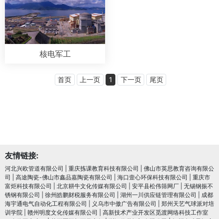
核电军工
首页
上一页
1
下一页
尾页
友情链接:
河北兴欧管道有限公司
|
重庆拣课教育科技有限公司
|
佛山市英思教育咨询有限公
司
|
高途陶瓷-佛山市鑫品嘉陶瓷有限公司
|
海口壹心环保科技有限公司
|
重庆市
富炬科技有限公司
|
北京耕牛文化传媒有限公司
|
安平县松伟筛网厂
|
无锡钢振不
锈钢有限公司
|
徐州皓鹏财税服务有限公司
|
湖州一川供应链管理有限公司
|
成都
海宇通电气自动化工程有限公司
|
义乌市中傲广告有限公司
|
郑州天艺气球派对培
训学院
|
赣州明度文化传媒有限公司
|
高新技术产业开发区觅渡网络科技工作室