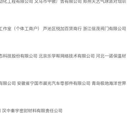
动化工程有限公司
义乌市中傲广告有限公司
郑州天艺气球派对培训
工作室（个体工商户）
芦淞区悦加百货商行
浙江信茂阀门有限公司
态科技股份有限公司
北京乐学帮网络技术有限公司
河北一诺保温材
有限公司
安徽省宁国市晨光汽车零部件有限公司
青岛极地海洋世界
司
汉中秦宇密封材料有限责任公司