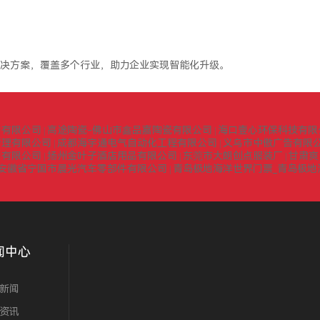
决方案，覆盖多个行业，助力企业实现智能化升级。
询有限公司
高途陶瓷-佛山市鑫品嘉陶瓷有限公司
海口壹心环保科技有限
|
|
管理有限公司
成都海宇通电气自动化工程有限公司
义乌市中傲广告有限
|
|
门有限公司
扬州金叶子酒店用品有限公司
东莞市大朗创点服装厂
甘肃爽
|
|
|
安徽省宁国市晨光汽车零部件有限公司
青岛极地海洋世界门票_青岛极地
|
闻中心
新闻
资讯