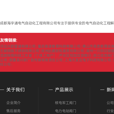
成都海宇通电气自动化工程有限公司专注于提供专业的电气自动化工程解
友情链接:
河北兴欧管道有限公司
重庆拣课教育科技有限公司
佛山市英思教育咨
|
|
无锡钢振不锈钢有限公司
徐州皓鹏财税服务有限公司
湖州一川供应链
|
|
觅渡网络科技工作室（个体工商户）
芦淞区悦加百货商行
浙江信茂阀
|
|
公司
获嘉县兴联广告传媒有限责任公司
上海太发达电子科技有限公司
|
|
|
任公司
|
关于我们
产品展示
新
企业简介
核电军工阀门
公司
售后服务
电力电站阀门
行业