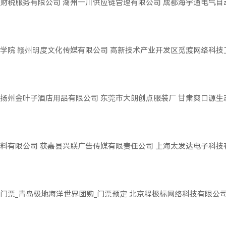
财税服务有限公司
湖州一川供应链管理有限公司
成都海宇通电气自
学院
赣州明度文化传媒有限公司
高新技术产业开发区觅渡网络科技
扬州金叶子酒店用品有限公司
东莞市大朗创点服装厂
甘肃爽口源生
料有限公司
获嘉县兴联广告传媒有限责任公司
上海太发达电子科技
门票_青岛极地海洋世界团购_门票预定
北京程极标网络科技有限公