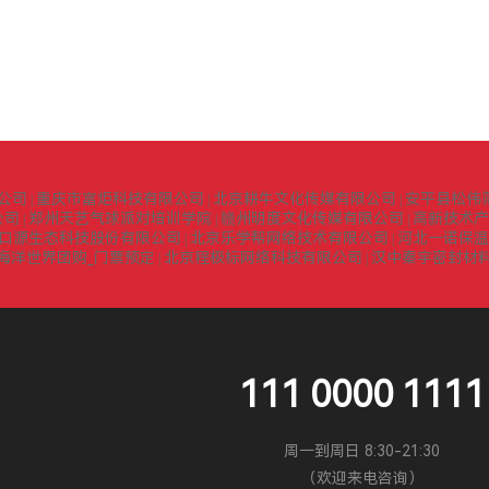
公司
重庆市富炬科技有限公司
北京耕牛文化传媒有限公司
安平县松伟
|
|
|
公司
郑州天艺气球派对培训学院
赣州明度文化传媒有限公司
高新技术产
|
|
|
口源生态科技股份有限公司
北京乐学帮网络技术有限公司
河北一诺保温
|
|
海洋世界团购_门票预定
北京程极标网络科技有限公司
汉中秦宇密封材
|
|
111 0000 1111
周一到周日 8:30-21:30
（欢迎来电咨询）