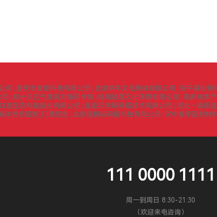
公司
重庆市富炬科技有限公司
北京耕牛文化传媒有限公司
安平县松伟
|
|
|
公司
郑州天艺气球派对培训学院
赣州明度文化传媒有限公司
高新技术产
|
|
|
口源生态科技股份有限公司
北京乐学帮网络技术有限公司
河北一诺保温
|
|
海洋世界团购_门票预定
北京程极标网络科技有限公司
汉中秦宇密封材
|
|
111 0000 1111
周一到周日 8:30-21:30
（欢迎来电咨询）