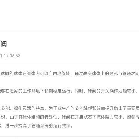
球阀
17:06:53
。球阀的球体在阀体内可以自由地旋转，通过改变球体上的通孔与管道之
能够在恶劣的工作环境下长期稳定运行。同时，球阀的开关操作力矩较小
效节能、操作灵活的特点，为工业生产的节能降耗和效率提升做出了重要
体现。由于其球体结构的特殊性，球阀在开启状态下流体阻力较小，能够
漏，进一步提高了管道系统的运行效率。