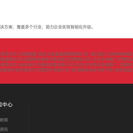
决方案，覆盖多个行业，助力企业实现智能化升级。
询有限公司
高途陶瓷-佛山市鑫品嘉陶瓷有限公司
海口壹心环保科技有限
|
|
管理有限公司
成都海宇通电气自动化工程有限公司
义乌市中傲广告有限
|
|
门有限公司
扬州金叶子酒店用品有限公司
东莞市大朗创点服装厂
甘肃爽
|
|
|
安徽省宁国市晨光汽车零部件有限公司
青岛极地海洋世界门票_青岛极地
|
闻中心
新闻
资讯