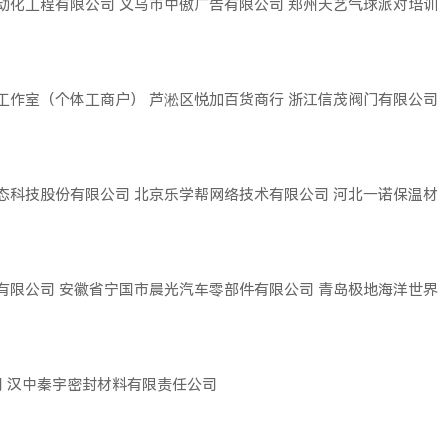
动化工程有限公司
义乌市中傲广告有限公司
郑州天艺气球派对培训
工作室（个体工商户）
芦淞区悦加百货商行
浙江信茂阀门有限公司
态科技股份有限公司
北京乐学帮网络技术有限公司
河北一诺保温材
有限公司
安徽省宁国市晨光汽车零部件有限公司
青岛极地海洋世界
司
汉中秦宇密封材料有限责任公司