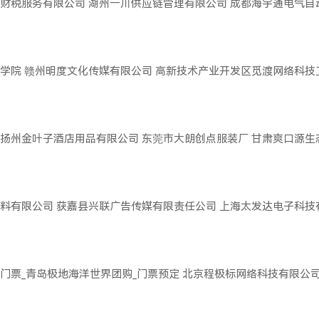
财税服务有限公司
湖州一川供应链管理有限公司
成都海宇通电气自
学院
赣州明度文化传媒有限公司
高新技术产业开发区觅渡网络科技
扬州金叶子酒店用品有限公司
东莞市大朗创点服装厂
甘肃爽口源生
料有限公司
获嘉县兴联广告传媒有限责任公司
上海太发达电子科技
门票_青岛极地海洋世界团购_门票预定
北京程极标网络科技有限公