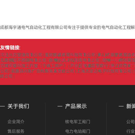
成都海宇通电气自动化工程有限公司专注于提供专业的电气自动化工程解
友情链接:
河北兴欧管道有限公司
重庆拣课教育科技有限公司
佛山市英思教育咨
|
|
无锡钢振不锈钢有限公司
徐州皓鹏财税服务有限公司
湖州一川供应链
|
|
觅渡网络科技工作室（个体工商户）
芦淞区悦加百货商行
浙江信茂阀
|
|
公司
获嘉县兴联广告传媒有限责任公司
上海太发达电子科技有限公司
|
|
|
任公司
|
关于我们
产品展示
新
企业简介
核电军工阀门
公司
售后服务
电力电站阀门
行业