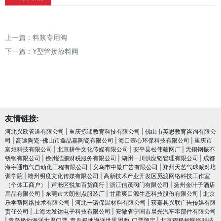
上一篇：
料浆专用阀
下一篇：
Y型管接放料阀
友情链接:
河北兴欧管道有限公司
|
重庆拣课教育科技有限公司
|
佛山市英思教育咨询有限公
司
|
高途陶瓷-佛山市鑫品嘉陶瓷有限公司
|
海口壹心环保科技有限公司
|
重庆市
富炬科技有限公司
|
北京耕牛文化传媒有限公司
|
安平县松伟筛网厂
|
无锡钢振不
锈钢有限公司
|
徐州皓鹏财税服务有限公司
|
湖州一川供应链管理有限公司
|
成都
海宇通电气自动化工程有限公司
|
义乌市中傲广告有限公司
|
郑州天艺气球派对培
训学院
|
赣州明度文化传媒有限公司
|
高新技术产业开发区觅渡网络科技工作室
（个体工商户）
|
芦淞区悦加百货商行
|
浙江信茂阀门有限公司
|
扬州金叶子酒店
用品有限公司
|
东莞市大朗创点服装厂
|
甘肃爽口源生态科技股份有限公司
|
北京
乐学帮网络技术有限公司
|
河北一诺保温材料有限公司
|
获嘉县兴联广告传媒有限
责任公司
|
上海太发达电子科技有限公司
|
安徽省宁国市晨光汽车零部件有限公司
|
青岛极地海洋世界门票_青岛极地海洋世界团购_门票预定
|
北京程极标网络科技